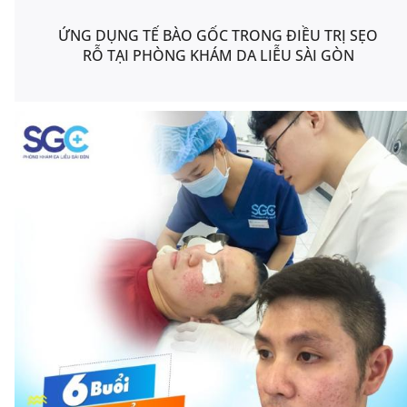
ỨNG DỤNG TẾ BÀO GỐC TRONG ĐIỀU TRỊ SẸO
RỖ TẠI PHÒNG KHÁM DA LIỄU SÀI GÒN