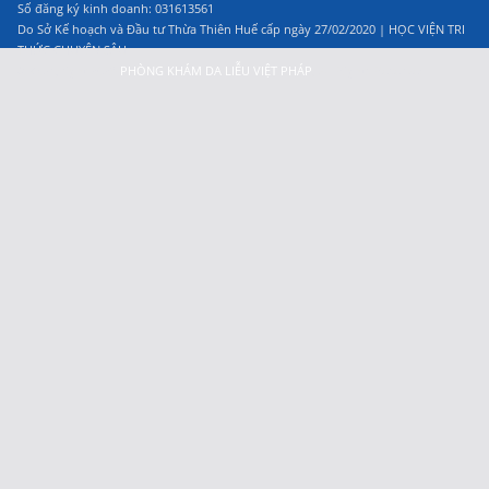
Số đăng ký kinh doanh: 031613561
Do Sở Kế hoạch và Đầu tư Thừa Thiên Huế cấp ngày 27/02/2020 | HỌC VIỆN TRI
THỨC CHUYÊN SÂU
© Copyright 2023
PHÒNG KHÁM DA LIỄU VIỆT PHÁP
, All Rights Reserved.