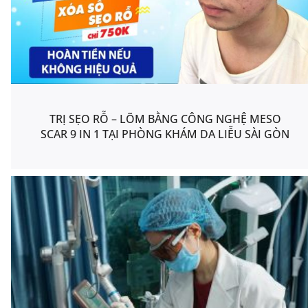
TRỊ SẸO RỖ – LÕM BẰNG CÔNG NGHỆ MESO
SCAR 9 IN 1 TẠI PHÒNG KHÁM DA LIỄU SÀI GÒN