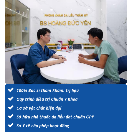
100% Bác sĩ thăm khám, trị liệu
Quy trình điều trị Chuẩn Y Khoa
Cơ sở vật chất hiện đại
Sở hữu nhà thuốc da liễu đạt chuẩn GPP
Sở Y tế cấp phép hoạt động