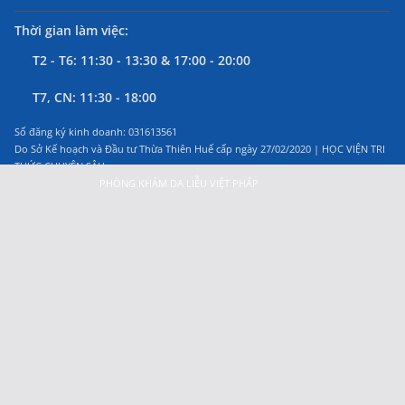
Thời gian làm việc:
T2 - T6: 11:30 - 13:30 & 17:00 - 20:00
T7, CN: 11:30 - 18:00
Số đăng ký kinh doanh: 031613561
Do Sở Kế hoạch và Đầu tư Thừa Thiên Huế cấp ngày 27/02/2020 | HỌC VIỆN TRI
THỨC CHUYÊN SÂU
© Copyright 2023
PHÒNG KHÁM DA LIỄU VIỆT PHÁP
, All Rights Reserved.