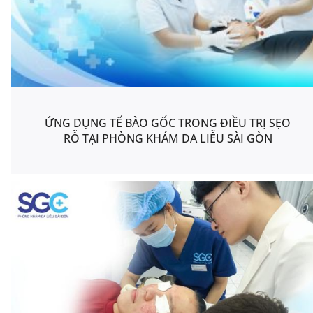
ỨNG DỤNG TẾ BÀO GỐC TRONG ĐIỀU TRỊ SẸO
RỖ TẠI PHÒNG KHÁM DA LIỄU SÀI GÒN