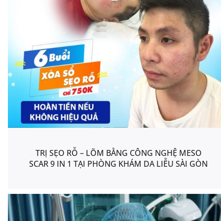
TRỊ SẸO RỖ – LÕM BẰNG CÔNG NGHỆ MESO
SCAR 9 IN 1 TẠI PHÒNG KHÁM DA LIỄU SÀI GÒN