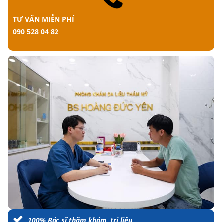
TƯ VẤN MIỄN PHÍ
090 528 04 82
100% Bác sĩ thăm khám, trị liệu