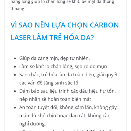
nang lông giúp lỗ chân lông se khít, bề mặt da thông
thoáng.
VÌ SAO NÊN LỰA CHỌN CARBON
LASER LÀM TRẺ HÓA DA?
Giúp da căng mịn, đẹp tự nhiên.
Làm se khít lỗ chân lông, sẹo rỗ do mụn
Săn chắc, trẻ hóa làn da toàn diện, giải quyết
các vấn đề tăng sinh sắc tố.
Đảm bảo sau liệu trình các dấu hiệu hư tổn,
nếp nhăn sẽ hoàn toàn biến mất
An toàn tuyệt đối, không xâm lấn, không gây
mẩn đỏ khó chịu hoặc đau rát, không cần
nghỉ dưỡng.